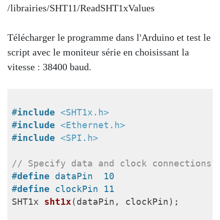
/librairies/SHT11/ReadSHT1xValues
Télécharger le programme dans l'Arduino et test le
script avec le moniteur série en choisissant la
vitesse : 38400 baud.
#
include
<SHT1x.h>
#
include
<Ethernet.h>
#
include
<SPI.h>
// Specify data and clock connections 
#
define
 dataPin  10
#
define
 clockPin 11
SHT1x 
sht1x
(dataPin, clockPin)
;
