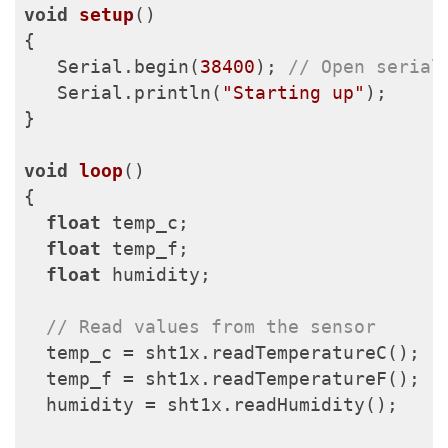
void
setup
()
{

   Serial.begin(
38400
); 
// Open serial
   Serial.println(
"Starting up"
);

}

void
loop
()
{

float
 temp_c;

float
 temp_f;

float
 humidity;

// Read values from the sensor
  temp_c = sht1x.readTemperatureC();

  temp_f = sht1x.readTemperatureF();

  humidity = sht1x.readHumidity();
