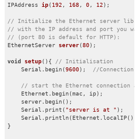
IPAddress 
ip
(
192
, 
168
, 
0
, 
12
)
;

// Initialize the Ethernet server libr
// with the IP address and port you wa
// (port 80 is default for HTTP):
EthernetServer 
server
(
80
)
;

void
setup
()
{ 
// Initialisation 
    Serial.begin(
9600
);  
//Connection 
// start the Ethernet connection a
    Ethernet.begin(mac, ip);

    server.begin();

    Serial.print(
"server is at "
);

    Serial.println(Ethernet.localIP());
}
