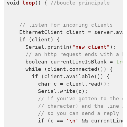
void
loop
()
{ 
//boucle principale
// listen for incoming clients
    EthernetClient client = server.avai
if
 (client) {

      Serial.println(
"new client"
);

// an http request ends with a b
      boolean currentLineIsBlank = 
tru
while
 (client.connected()) {

if
 (client.available()) {

char
 c = client.read();

          Serial.write(c);

// if you've gotten to the e
// character) and the line i
// so you can send a reply
if
 (c == 
'\n'
 && currentLineI