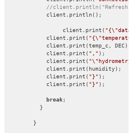
//client.println("Refresh:
            client.println();

		 client.print(
"{\"data
            client.print(
"{\"temperatu
            client.print(temp_c, DEC);

            client.print(
","
);

            client.print(
"\"hydrometry
            client.print(humidity);

            client.print(
"}"
);

            client.print(
"}"
);

break
;

          }

        }
