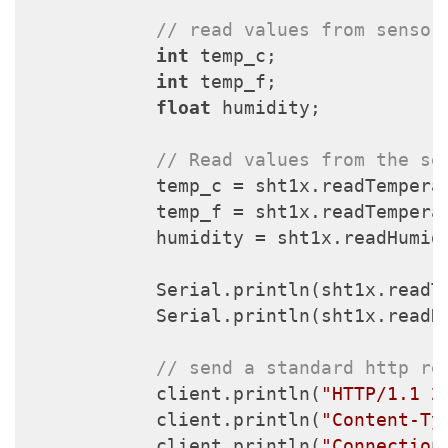
// read values from sensor
int
 temp_c;

int
 temp_f;

float
 humidity;

// Read values from the se
            temp_c = sht1x.readTemperat
            temp_f = sht1x.readTemperat
            humidity = sht1x.readHumidi
            Serial.println(sht1x.readTe
            Serial.println(sht1x.readHu
// send a standard http re
            client.println(
"HTTP/1.1 2
            client.println(
"Content-Ty
            client.println(
"Connection