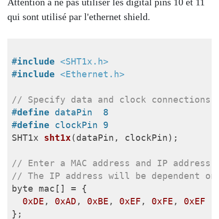
Attention à ne pas utiliser les digital pins 10 et 11
qui sont utilisé par l'ethernet shield.
#
include
<SHT1x.h>
#
include
<Ethernet.h>
// Specify data and clock connections 
#
define
 dataPin  8
#
define
 clockPin 9
SHT1x 
sht1x
(dataPin, clockPin)
;

// Enter a MAC address and IP address 
// The IP address will be dependent on
byte mac[] = {

0xDE
, 
0xAD
, 
0xBE
, 
0xEF
, 
0xFE
, 
0xEF